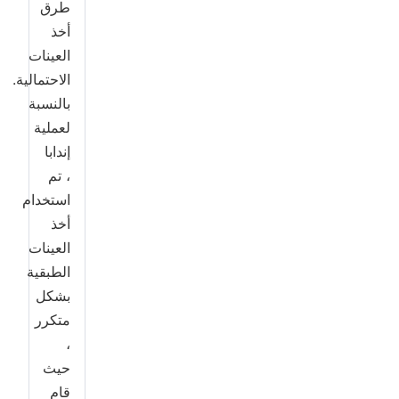
طرق
أخذ
العينات
الاحتمالية.
بالنسبة
لعملية
إندابا
، تم
استخدام
أخذ
العينات
الطبقية
بشكل
متكرر
،
حيث
قام