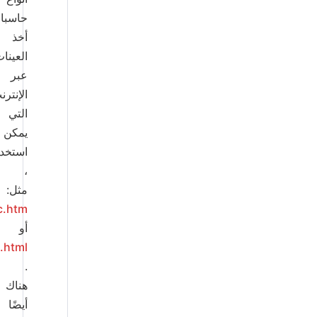
حاسبات
أخذ
العينات
عبر
الإنترنت
التي
يمكن
استخدامها
،
مثل:
https://www.surveysystem.com/sscalc.htm
أو
https://www.raosoft.com/samplesize.html
.
هناك
أيضًا