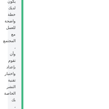
يكون
لديك
خطة
واضحة
للعمل
مع
المجتمع
،
وأن
تقوم
بإعداد
واختبار
تقنية
النشر
الخاصة
بك
،