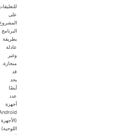
للتعليقات
على
المشروع/
البرنامج
بطريقة
عادلة
وغير
منحازة.
قد
يحد
أيضًا
عدد
أجهزة
Android
(الأجهزة
اللوحية)