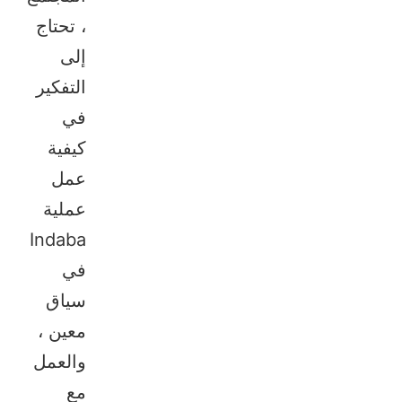
ما قبل النشر
، تحتاج
تجهيز
إلى
التفكير
الخطوة 1: التفكير
في
كيفية
الخطوة 2: الالتقاط / المراجعة
عمل
الخطوة 3: الإنشاء
عملية
Indaba
الخطوة 4: التعليقات
في
استخدام المحتوى
سياق
معين ،
النسخ
والعمل
نصائح
مع