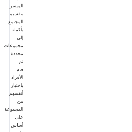
الميسر
بتقسيم
المجتمع
بأكمله
إلى
مجموعات
محددة
ثم
قام
الأفراد
باختيار
أنفسهم
من
المجموعة
على
أساس