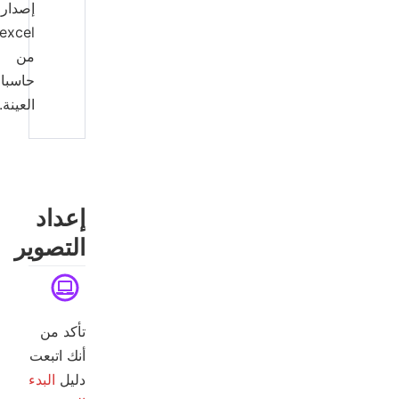
إصدارات
excel
من
حاسبات
العينة.
إعداد
التصوير
تأكد من
أنك اتبعت
دليل
البدء