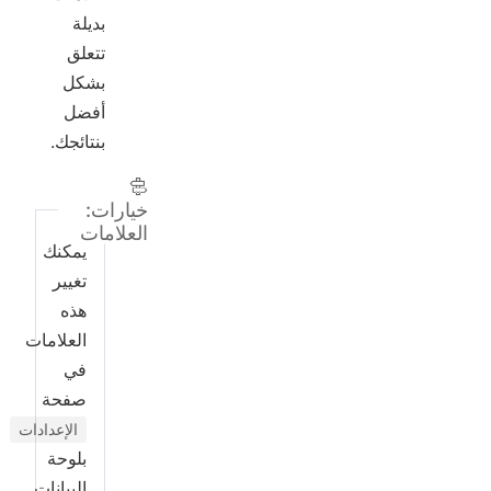
بديلة
تتعلق
بشكل
أفضل
بنتائجك.
خيارات:
العلامات
يمكنك
تغيير
هذه
العلامات
في
صفحة
الإعدادات
بلوحة
البيانات.