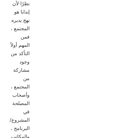
نظرًا لأن
إندابا هو
نهج يديره
المجتمع ،
فمن
المهم أولاً
التأكد من
وجود
مشاركة
من
المجتمع ،
وأصحاب
المصلحة
في
المشروع/
البرنامج ،
والمكاتب