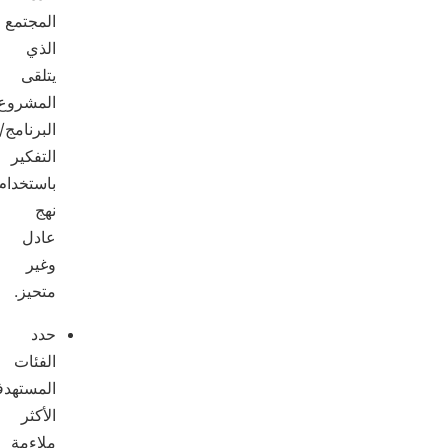
المجتمع
الذي
يتلقى
المشروع/
البرنامج/
التفكير
باستخدام
نهج
عادل
وغير
متحيز.
حدد
الفئات
المستهدفة
الأكثر
ملاءمة