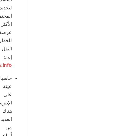
لتحديد
المجتمعات
الأكثر
عرضة
للخطر.
انتقل
إلى:
http://vcarepository.info/
حاسبات
عينة
على
الإنترنت:
هناك
العديد
من
أنواع