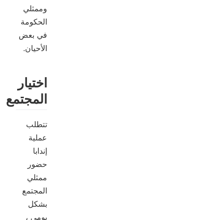
وممثلي
الحكومة
في بعض
الأحيان.
اختيار
المجتمع
تتطلب
عملية
إندابا
حضور
ممثلي
المجتمع
بشكل
يومي ،