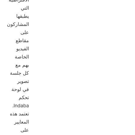
التي
يطبقها
المشاركون
على
مقاطع
الفيديو
الخاصة
بهم مع
كل جلسة
تصوير
في لوحة
تحكم
Indaba.
تعتمد هذه
المعايير
على