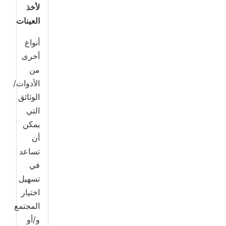
لأخذ
العينات
أنواع
أخرى
من
الأدوات/
الوثائق
التي
يمكن
أن
تساعد
في
تسهيل
اختيار
المجتمع
و/أو