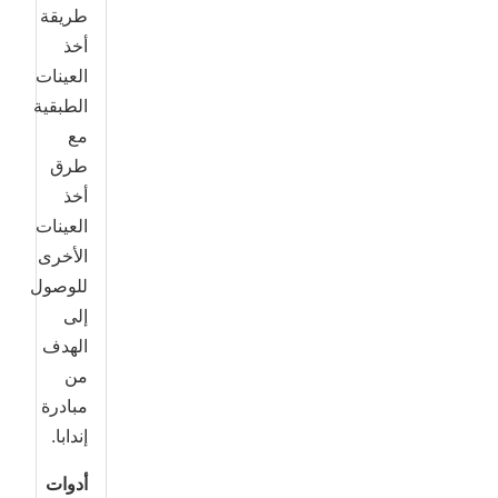
طريقة
أخذ
العينات
الطبقية
مع
طرق
أخذ
العينات
الأخرى
للوصول
إلى
الهدف
من
مبادرة
إندابا.
أدوات